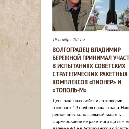
с
ь
19 ноября 2021 г.
ВОЛГОГРАДЕЦ ВЛАДИМИР
БЕРЕЖНОЙ ПРИНИМАЛ УЧАС
В ИСПЫТАНИЯХ СОВЕТСКИХ
СТРАТЕГИЧЕСКИХ РАКЕТНЫХ
КОМПЛЕКСОВ «ПИОНЕР» И
«ТОПОЛЬ-М»
День ракетных войск и артиллерии
отмечает 19 ноября наша страна. На
регион внес колоссальный вклад в
формирование ее ракетного щита – е
далекие 40‑е в Астраханской области