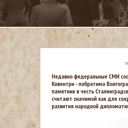
Г
В
Недавно федеральные СМИ сооб
Ковентри - побратима Волгогра
ы
памятник в честь Сталинградс
считают значимой как для сох
з
развития народной дипломати
д
е