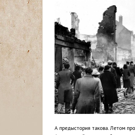
с
ь
А предыстория такова. Летом пр