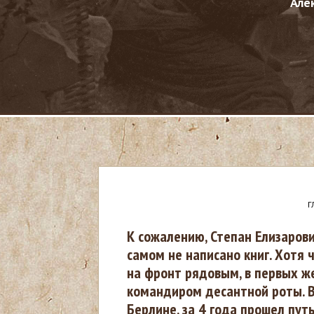
Але
Г
В
К сожалению, Степан Елизарови
самом не написано книг. Хотя 
ы
на фронт рядовым, в первых же
командиром десантной роты. В
з
Берлине, за 4 года прошел пут