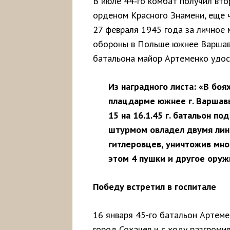
В июле 44‑го комбат получил вто
орденом Красного Знамени, еще 
27 февраля 1945 года за личное 
обороны в Польше южнее Варшавы
батальона майор Артеменко удост
Из наградного листа: «В бо
плацдарме южнее г. Варшавы 
15 на 16.1.45 г. батальон п
штурмом овладел двумя лин
гитлеровцев, уничтожив мног
этом 4 пушки и другое ору
Победу встретил в госпитале
16 января 45-го батальон Артеме
город Сохачев и с ходу разгромил