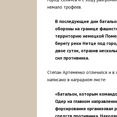
немало трофеев.
В последующие дни батальон
обороны на границе фашистс
территорию немецкой Помер
берегу реки Нетце под гор
двое суток, отразив нескол
сил противника.
Степан Артеменко отличился и в 
написано в наградном листе:
«Батальон, которым командо
Одер на главном направлении
форсирования организовал р
средств противника. Находя