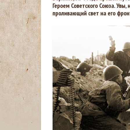
Героем Советского Союза. Увы,
д
проливающий свет на его фронт
е
с
ь