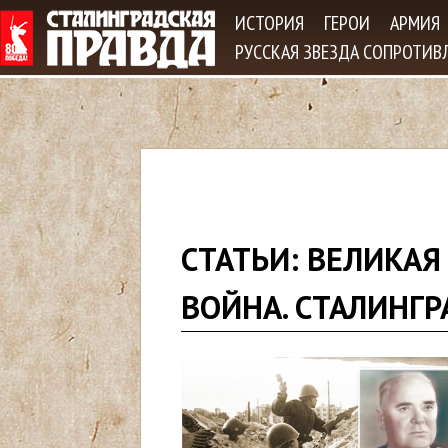
Jum
ИСТОРИЯ
ГЕРОИ
АРМИЯ
РУССКАЯ ЗВЕЗДА СОПРОТИВ
В
СТАТЬИ: ВЕЛИКАЯ
ы
ВОЙНА. СТАЛИНГР
з
д
е