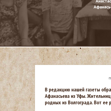
Анаста
Афанась
Г
В
В редакцию нашей газеты обра
Афанасьева из Уфы. Жительниц
ы
родных из Волгограда. Вот ее р
з