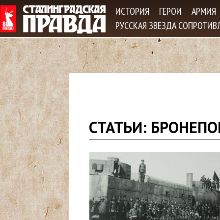
Jum
ИСТОРИЯ
ГЕРОИ
АРМИЯ
РУССКАЯ ЗВЕЗДА СОПРОТИВ
В
СТАТЬИ: БРОНЕПО
ы
з
д
е