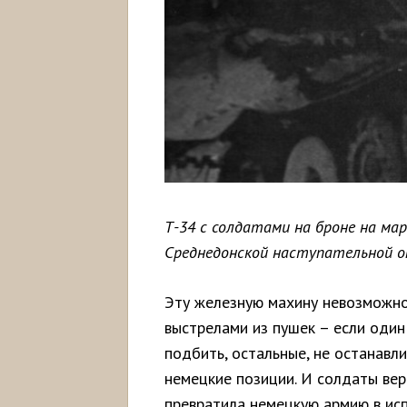
Т-34 с солдатами на броне на ма
Среднедонской наступательной оп
Эту железную махину невозможно 
выстрелами из пушек – если один
подбить, остальные, не останавл
немецкие позиции. И солдаты вер
превратила немецкую армию в исп