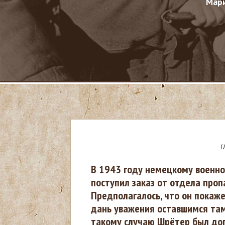
Мари
Г
В
В 1943 году немецкому военн
поступил заказ от отдела проп
ы
Предполагалось, что он покаж
дань уважения оставшимся там
з
такому случаю Шрётер был до