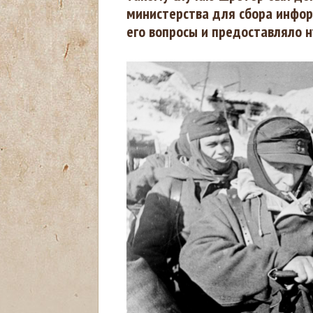
министерства для сбора инфор
д
его вопросы и предоставляло 
е
с
ь