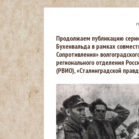
Г
В
Продолжаем публикацию серии 
Бухенвальда в рамках совмест
ы
Сопротивления» волгоградского
регионального отделения Росс
з
(РВИО), «Сталинградской правды
д
е
с
ь