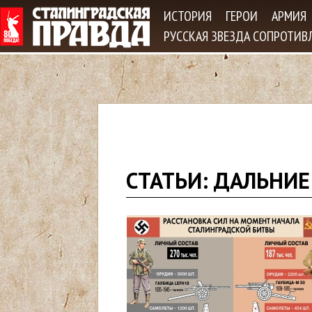
Jum
ИСТОРИЯ
ГЕРОИ
АРМИЯ
РУССКАЯ ЗВЕЗДА СОПРОТИВ
В
СТАТЬИ: ДАЛЬНИ
ы
з
д
е