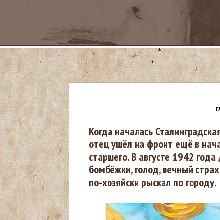
Г
В
Когда началась Сталинградская 
отец ушёл на фронт ещё в нача
ы
старшего. В августе 1942 года
бомбёжки, голод, вечный страх
з
по-хозяйски рыскал по городу.
д
е