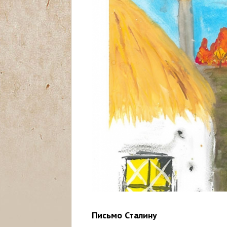
с
ь
Письмо Сталину