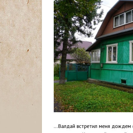
с
ь
…Валдай встретил меня дождем (и