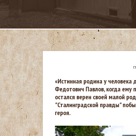
Г
В
«Истинная родина у человека 
Федотович Павлов, когда ему п
ы
остался верен своей малой ро
"Сталинградской правды" побы
з
героя.
д
е