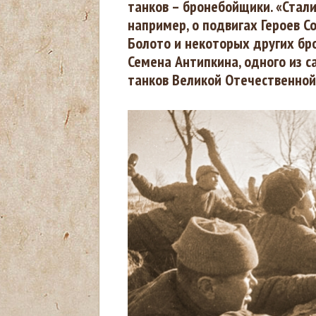
танков – бронебойщики. «Стали
ы
например, о подвигах Героев С
Болото и некоторых других бр
з
Семена Антипкина, одного из 
танков Великой Отечественной
д
е
с
ь