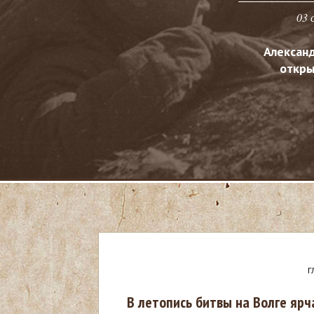
03 
Алексан
откры
Г
В
В летопись битвы на Волге яр