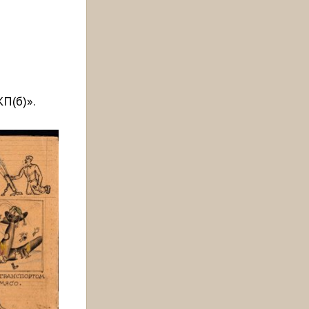
КП(б)».