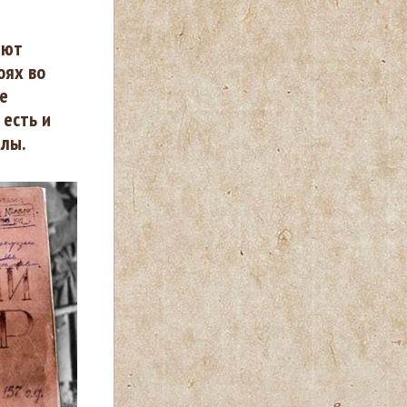
яют
оях во
е
 есть и
алы.