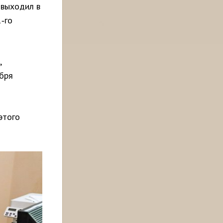
 выходил в
‑го
,
бря
этого