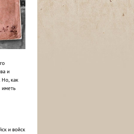
го
ва и
 Но, как
и иметь
ск и войск