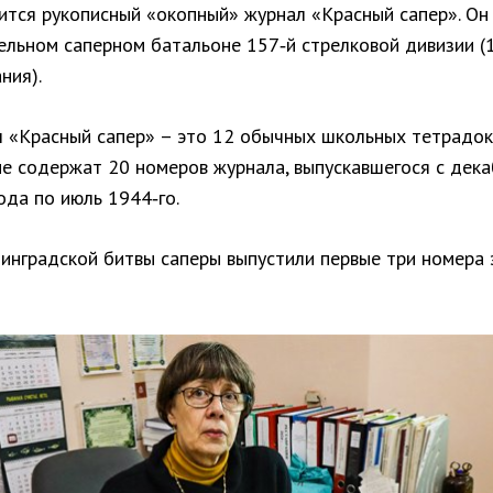
нится рукописный «окопный» журнал «Красный сапер». Он
ельном саперном батальоне 157‑й стрелковой дивизии (1
ния).
 «Красный сапер» – это 12 обычных школьных тетрадок
е содержат 20 номеров журнала, выпускавшегося с дека
ода по июль 1944‑го.
линградской битвы саперы выпустили первые три номера 