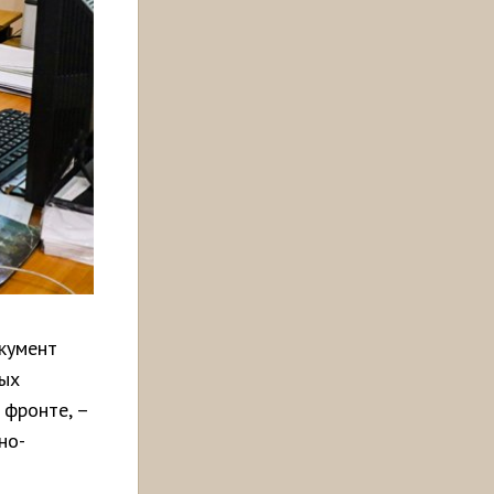
кумент
ных
 фронте, –
но-