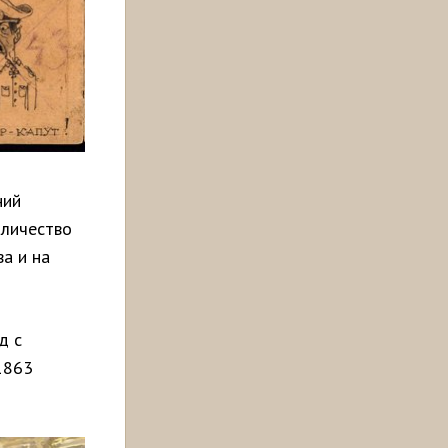
ний
оличество
а и на
д с
1863