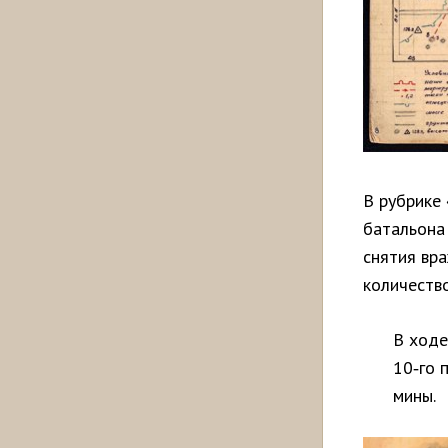
В рубрике
батальона
снятия вра
количество
В ходе
10‑го 
мины.