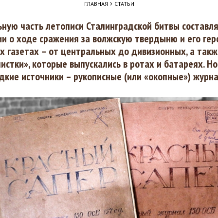
›
ГЛАВНАЯ
СТАТЬИ
ьную часть летописи Сталинградской битвы составл
и о ходе сражения за волжскую твердыню и его гер
 газетах – от центральных до дивизионных, а такж
истки», которые выпускались в ротах и батареях. Но
дкие источники – рукописные (или «окопные») журн