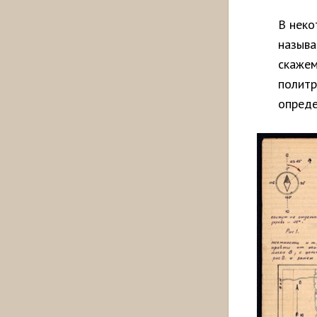
В неко
называ
скажем
политр
опреде