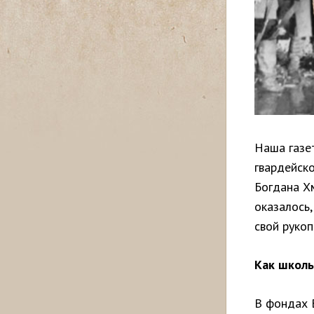
Наша газет
гвардейск
Богдана Хм
оказалось,
свой рукоп
Как школь
В фондах 