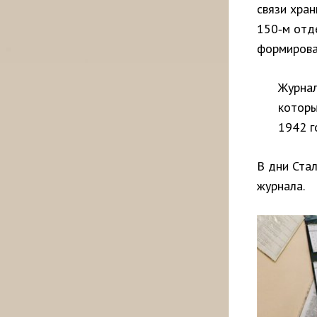
связи хра
150‑м отд
формирова
Журнал
которы
1942 г
В дни Ста
журнала.