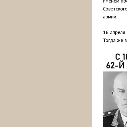
именем по
Советского
армии.
16 апреля 
Тогда же в