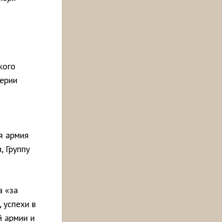
кого
лерии
я армия
, Группу
а «за
 успехи в
й армии и