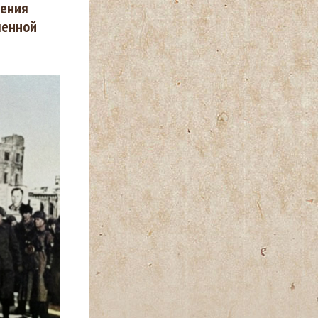
дения
менной