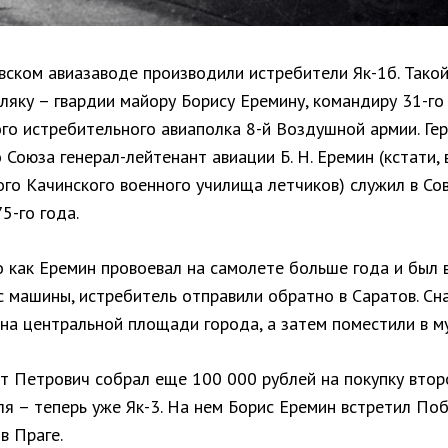
вском авиазаводе производили истребители Як-1б. Такой
ляку – гвардии майору Борису Еремину, командиру 31-го
го истребительного авиаполка 8-й Воздушной армии. Ге
 Союза генерал-лейтенант авиации Б. Н. Еремин (кстати,
ого Качинского военного училища летчиков) служил в Со
5-го года.
о как Еремин провоевал на самолете больше года и был
с машины, истребитель отправили обратно в Саратов. Сн
на центральной площади города, а затем поместили в му
т Петрович собрал еще 100 000 рублей на покупку втор
я – теперь уже Як-3. На нем Борис Еремин встретил По
в Праге.