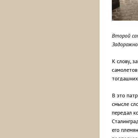
Второй са
Задорожно
К слову, 
самолетов
тогдашних
В это пат
смысле сло
передал к
Сталингра
его племян