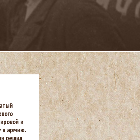
ватый
евого
мировой и
у в армию.
 он решил