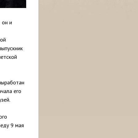
 он и
рой
 выпускник
ветской
 выработан
ачала его
зей.
ого
беду 9 мая