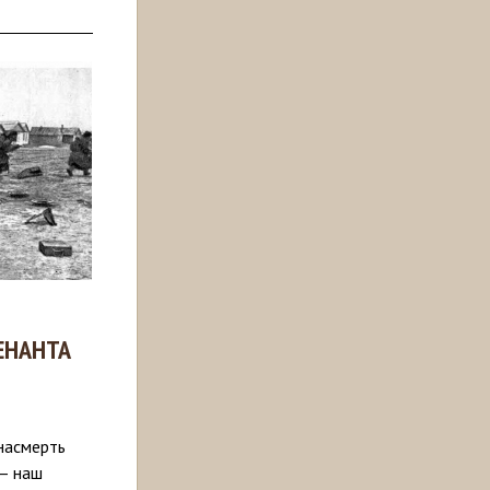
ЕНАНТА
 насмерть
 – наш