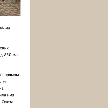
адима
оевых
рд 850 млн
 (в прямом
олет
на
ила имя
о Союза