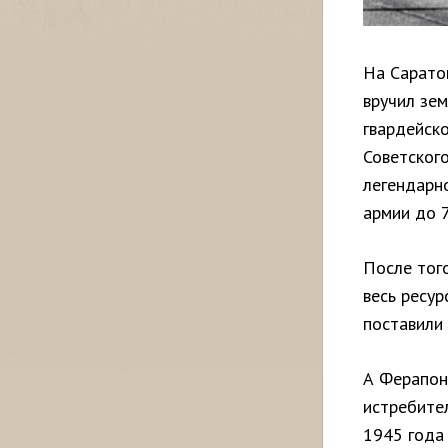
На Сарато
вручил зем
гвардейско
Советского
легендарн
армии до 7
После тог
весь ресур
поставили 
А Ферапон
истребител
1945 года 