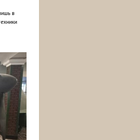
лишь в
техники