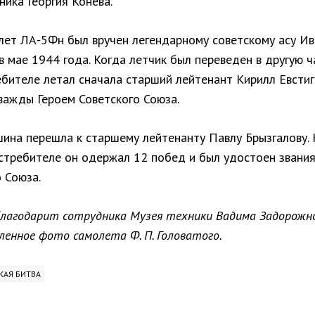
ика Георгия Конева.
лет ЛА-5Фн был вручен легендарному советскому асу Ив
 мае 1944 года. Когда летчик был переведен в другую ча
ебителе летал сначала старший лейтенант Кирилл Евстиг
важды Героем Советского Союза.
ина перешла к старшему лейтенанту Павлу Брызгалову.
стребителе он одержал 12 побед и был удостоен звания
 Союза.
благодарит сотрудника Музея техники Вадима Задорожно
ленное фото самолета Ф. П. Головатого.
КАЯ БИТВА