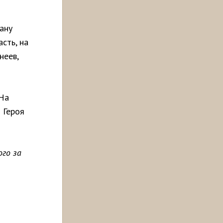
ану
сть, на
неев,
 На
 Героя
го за