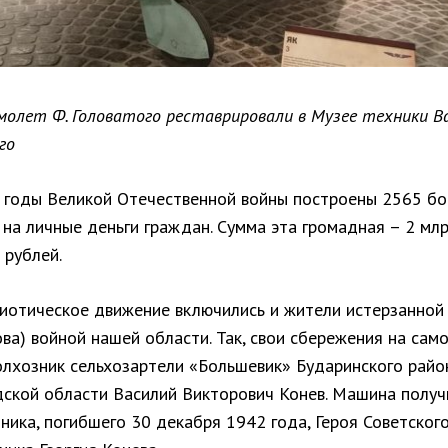
молет Ф. Головатого реставрировали в Музее техники В
го
за годы Великой Отечественной войны построены 2565 б
 на личные деньги граждан. Сумма эта громадная – 2 мл
 рублей.
риотическое движение включились и жители истерзанной
ва) войной нашей области. Так, свои сбережения на сам
олхозник сельхозартели «Большевик» Бударинского райо
дской области Василий Викторович Конев. Машина получ
ника, погибшего 30 декабря 1942 года, Героя Советског