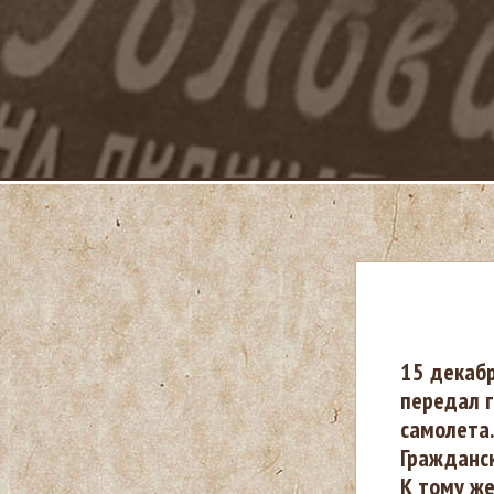
В
15 декабр
передал г
ы
самолета.
Гражданск
з
К тому же