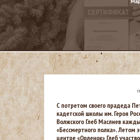
Мар
Г
В
С потретом своего прадеда Пе
кадетской школы им. Героя Рос
ы
Волжского Глеб Маслиев кажды
«Бессмертного полка». Летом э
з
центре «Орленок» Глеб участв