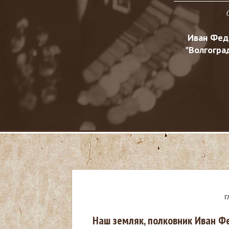
Иван Фед
"Волгоград
Г
В
Наш земляк, полковник Иван Ф