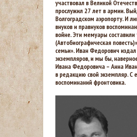
участвовал в Великой Отечест
ы
прослужил 27 лет в армии. Вый
Волгоградском аэропорту. И ли
з
внуков и правнуков воспоминан
войне. Эти мемуары составили 
д
(Автобиографическая повесть)»
е
семьи». Иван Федорович издал 
экземпляров, и мы бы, наверное
с
Ивана Федоровича – Анна Иван
в редакцию свой экземпляр. С
ь
воспоминаний фронтовика.