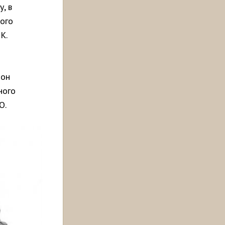
, в
ного
К.
 он
ного
О.