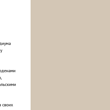
диума
му
орденами
,
ольскими
 своих