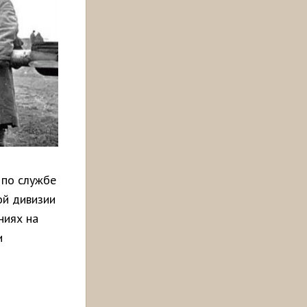
 по службе
ой дивизии
ниях на
и