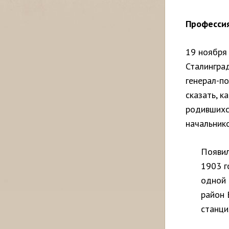
Профессия
19 ноября
Сталинград
генерал-п
сказать, к
родившихся
начальник
Появил
1903 г
одной 
район 
станци