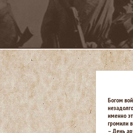
В
Богом вой
незадолго
ы
именно эт
громили в
з
– День ар