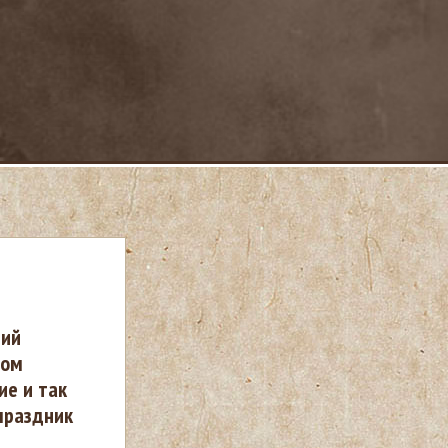
ний
дом
ие и так
 праздник