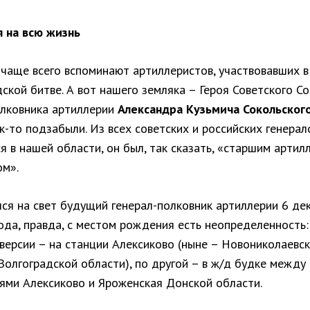
 на всю жизнь
 чаще всего вспоминают артиллеристов, участвовавших в
ской битве. А вот нашего земляка – Героя Советского Со
олковника артиллерии
Александра Кузьмича Сокольского
ак-то подзабыли. Из всех советских и российских генерал
 в нашей области, он был, так сказать, «старшим артил
ом».
ся на свет будущий генерал-полковник артиллерии 6 де
ода, правда, с местом рождения есть неопределенность:
версии – на станции Алексиково (ныне – Новониколаевс
Волгоградской области), по другой – в ж/д будке между
ями Алексиково и Яроженская Донской области.