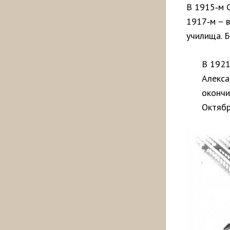
В 1915‑м 
1917‑м – в
училища. Б
В 1921
Алекса
окончи
Октябр