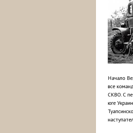
Начало Ве
все коман
СКВО. С п
юге Украин
Туапсинск
наступате