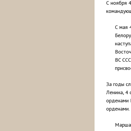
С ноября 4
командующ
С мая 
Белору
наступ
Восточ
ВC ССС
присво
За годы с
Ленина, 4 
орденами К
орденами.
Марша