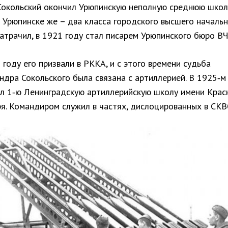
Сокольский окончил Урюпинскую неполную среднюю школу
 Урюпинске же – два класса городского высшего началь
атрачил, в 1921 году стал писарем Урюпинского бюро ВЧ
 году его призвали в РККА, и с этого времени судьба
ндра Сокольского была связана с артиллерией. В 1925‑м
л 1‑ю Ленинградскую артиллерийскую школу имени Крас
я. Командиром служил в частях, дислоцированных в СКВ