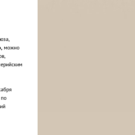
юза,
,
можно
ов,
лерийским
кабря
 по
кий