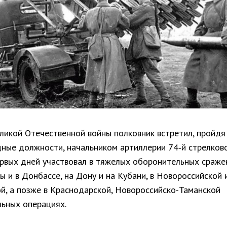
ликой Отечественной войны полковник встретил, пройдя
дные должности, начальником артиллерии 74‑й стрелков
ервых дней участвовал в тяжелых оборонительных сраже
ы и в Донбассе, на Дону и на Кубани, в Новороссийской 
ой, а позже в Краснодарской, Новороссийско-Таманской
льных операциях.