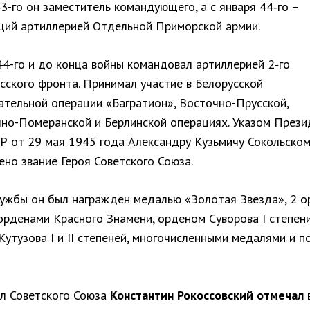
3-го он заместитель командующего, а с января 44‑го –
ий артиллерией Отдельной Приморской армии.
44-го и до конца войны командовал артиллерией 2‑го
сского фронта. Принимал участие в Белорусской
ательной операции «Багратион», Восточно-Прусской,
но-Померанской и Берлинской операциях. Указом Прези
Р от 29 мая 1945 года Александру Кузьмичу Сокольско
ено звание Героя Советского Союза.
лужбы он был награжден медалью «Золотая Звезда», 2 
орденами Красного Знамени, орденом Суворова I степени
утузова I и II степеней, многочисленными медалями и п
л Советского Союза
Константин Рокоссовский отмечал
в