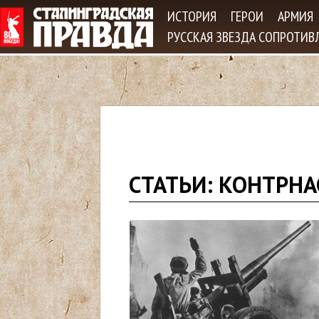
Jum
ИСТОРИЯ
ГЕРОИ
АРМИЯ
РУССКАЯ ЗВЕЗДА СОПРОТИВ
В
СТАТЬИ: КОНТРН
ы
з
д
е