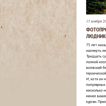
с
ь
15 ноября 20
ФОТОПРО
ЛЮДНИК
75 лет наза
насмерть л
Тридцать су
полной изо
волжский бе
героическо
И, хотя он 
популярных 
нисколько н
менее важе
курган. При