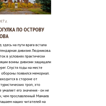
17 г.
ГУЛКА ПО ОСТРОВУ
ОВА
д здесь на пути врага встала
егендарная дивизия Людникова.
ток в условиях практически
ляции воины дивизии защищали
рег. Спустя годы на месте
й обороны появился мемориал.
находится в стороне от
туристических троп, это
е умаляет его значения - он не
н, чем прославленный Мамаев
глашаем наших читателей на