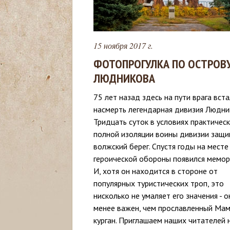
с
ь
15 ноября 2017 г.
ФОТОПРОГУЛКА ПО ОСТРОВ
ЛЮДНИКОВА
75 лет назад здесь на пути врага вст
насмерть легендарная дивизия Людни
Тридцать суток в условиях практичес
полной изоляции воины дивизии защ
волжский берег. Спустя годы на месте
героической обороны появился мемор
И, хотя он находится в стороне от
популярных туристических троп, это
нисколько не умаляет его значения - о
менее важен, чем прославленный Ма
курган. Приглашаем наших читателей 