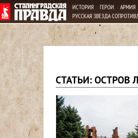
Jum
ИСТОРИЯ
ГЕРОИ
АРМИЯ
РУССКАЯ ЗВЕЗДА СОПРОТИВ
В
СТАТЬИ: ОСТРОВ
ы
з
д
е