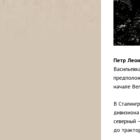
Петр Леон
Васильевк
предположи
начале Ве
В Сталинг
дивизиона 
северный 
до трактор