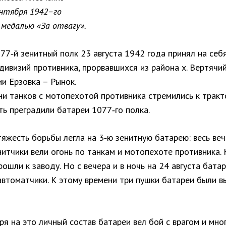
ентября 1942–го
 медалью «За отвагу».
77‑й зенитный полк 23 августа 1942 года принял на себ
дивизий противника, прорвавшихся из района х. Вертячий
и Ерзовка – Рынок.
ни танков с мотопехотой противника стремились к трак
ть преградили батареи 1077‑го полка.
яжесть борьбы легла на 3‑ю зенитную батарею: весь веч
нитчики вели огонь по танкам и мотопехоте противника.
рошли к заводу. Но с вечера и в ночь на 24 августа бата
автоматчики. К этому времени три пушки батареи были в
я на это личный состав батареи вел бой с врагом и мно