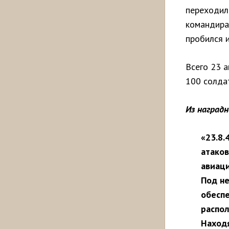
переходил 
командира
пробился и
Всего 23 а
100 солда
Из наград
«23.8.
атаков
авиаци
Под н
обеспе
распол
Находя