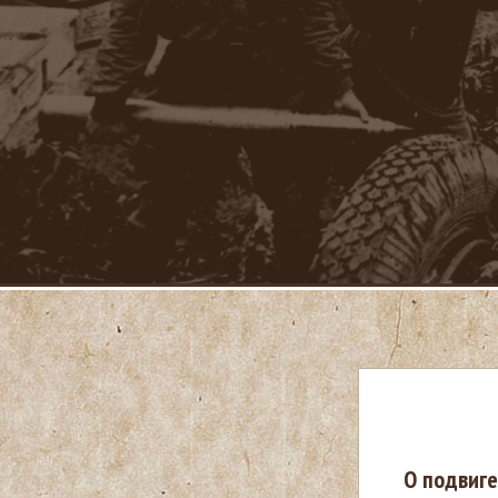
В
О подвиге