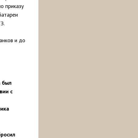
по приказу
батареи
З.
анков и до
а был
вии с
ника
бросил