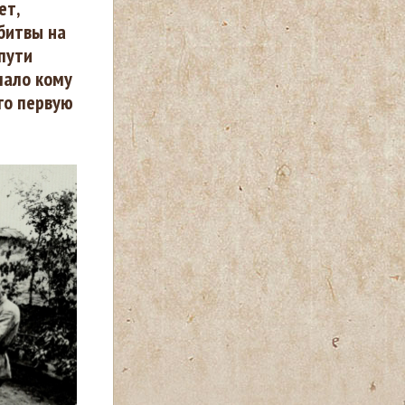
ет,
битвы на
 пути
мало кому
го первую