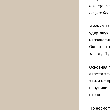
в конце с
награжден
Именно 10
удар двух 
направлени
Около сот
заводу. Пу
Основная т
августа зе
танки не п
окружили 
строя.
Но несмотр