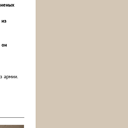
аненых
 из
 он
з армии.