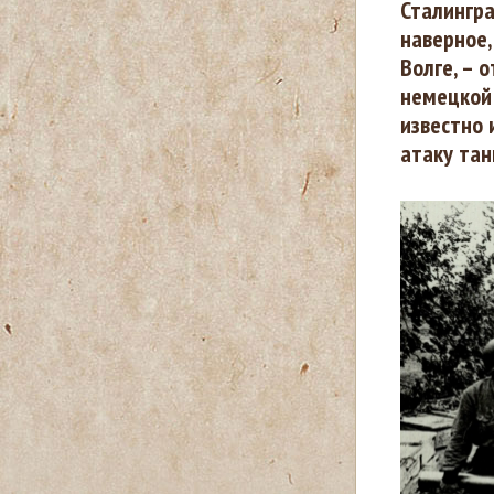
Сталингра
ы
наверное,
Волге, – 
з
немецкой 
известно
д
атаку тан
е
с
ь