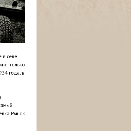
 в селе
жно только
34 года, в
о
самый
елка Рынок