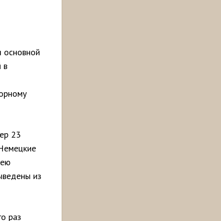
я основной
 в
торному
ер 23
 Немецкие
рею
ыведены из
го раз