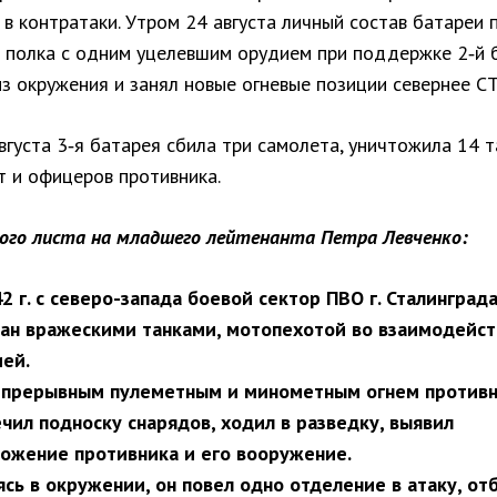
в контратаки. Утром 24 августа личный состав батареи 
 полка с одним уцелевшим орудием при поддержке 2‑й 
з окружения и занял новые огневые позиции севернее СТ
вгуста 3‑я батарея сбила три самолета, уничтожила 14 т
т и офицеров противника.
ного листа на младшего лейтенанта Петра Левченко:
42 г. с северо-запада боевой сектор ПВО г. Сталинград
ан вражескими танками, мотопехотой во взаимодейст
ей.
епрерывным пулеметным и минометным огнем против
чил подноску снарядов, ходил в разведку, выявил
ожение противника и его вооружение.
сь в окружении, он повел одно отделение в атаку, от