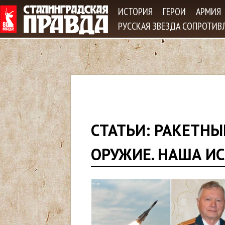
Jum
ИСТОРИЯ
ГЕРОИ
АРМИЯ
РУССКАЯ ЗВЕЗДА СОПРОТИВ
В
СТАТЬИ: РАКЕТНЫЕ
ы
ОРУЖИЕ. НАША ИС
з
д
е