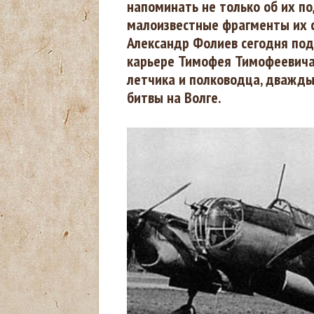
напоминать не только об их по
ы
малоизвестные фрагменты их с
Александр Фолиев сегодня под
з
карьере Тимофея Тимофеевича
летчика и полководца, дважды 
д
битвы на Волге.
е
с
ь