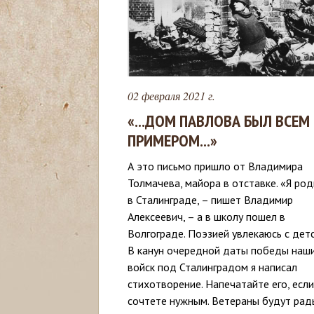
с
ь
02 февраля 2021 г.
«...ДОМ ПАВЛОВА БЫЛ ВСЕМ
ПРИМЕРОМ...»
А это письмо пришло от Владимира
Толмачева, майора в отставке. «Я род
в Сталинграде, – пишет Владимир
Алексеевич, – а в школу пошел в
Волгограде. Поэзией увлекаюсь с детс
В канун очередной даты победы наш
войск под Сталинградом я написал
стихотворение. Напечатайте его, если
сочтете нужным. Ветераны будут рад