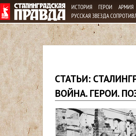
Jum
ИСТОРИЯ
ГЕРОИ
АРМИЯ
РУССКАЯ ЗВЕЗДА СОПРОТИВ
В
СТАТЬИ: СТАЛИНГР
ы
ВОЙНА. ГЕРОИ. ПО
з
д
е