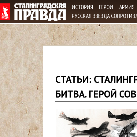
Jum
ИСТОРИЯ
ГЕРОИ
АРМИЯ
РУССКАЯ ЗВЕЗДА СОПРОТИВ
В
СТАТЬИ: СТАЛИНГ
ы
БИТВА. ГЕРОЙ СО
з
д
е