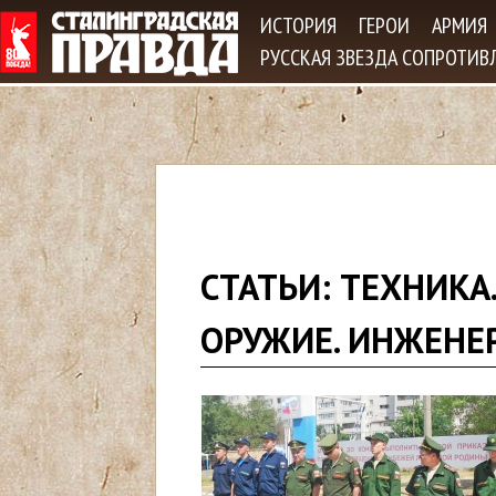
Jum
ИСТОРИЯ
ГЕРОИ
АРМИЯ
РУССКАЯ ЗВЕЗДА СОПРОТИВ
В
СТАТЬИ: ТЕХНИКА.
ы
ОРУЖИЕ. ИНЖЕНЕР
з
д
е