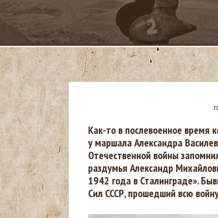
Г
В
Как-то в послевоенное время 
у маршала Александра Василев
ы
Отечественной войны запомнил
раздумья Александр Михайлови
з
1942 года в Сталинграде». Бы
Сил СССР, прошедший всю войну
д
е