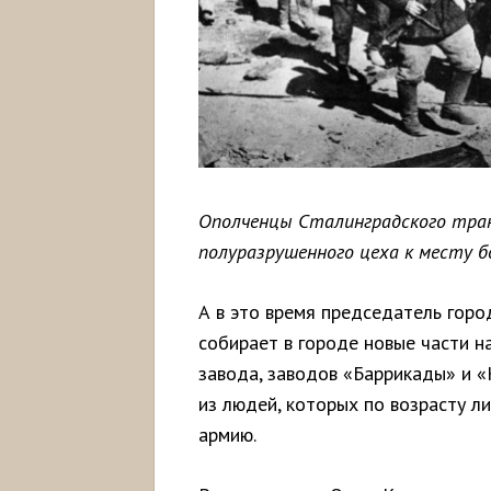
Ополченцы Сталинградского тра
полуразрушенного цеха к месту бо
А в это время председатель гор
собирает в городе новые части н
завода, заводов «Баррикады» и «
из людей, которых по возрасту л
армию.