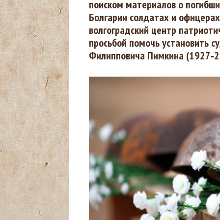
поиском материалов о погибши
ы
Болгарии солдатах и офицерах
волгоградский центр патриоти
з
просьбой помочь установить с
Филипповича Пимкина (1927‑24
д
е
с
ь