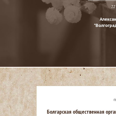
22
Алекса
"Волгоград
Г
В
Болгарская общественная орга