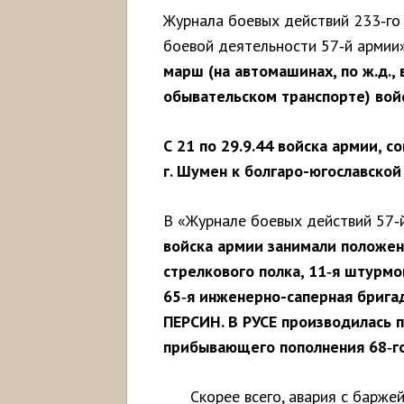
Журнала боевых действий 233‑го 
боевой деятельности 57‑й армии
марш (
на
автомашинах, по ж.д., 
обывательском транспорте) войс
С 21 по 29.9.44 войска армии, 
г. Шумен к болгаро-югославской
В «Журнале боевых действий 57‑й
войска армии занимали положен
стрелкового
полка, 11
‑
я
штурмо
65
‑
я
инженерно-
саперная
брига
ПЕРСИН. В РУСЕ производилась п
прибывающего
пополнения 68
‑
г
Скорее всего, авария с барже