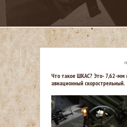
Г
В
Что такое ШКАС? Это- 7,62-мм
авиационный скорострельный.
ы
з
д
е