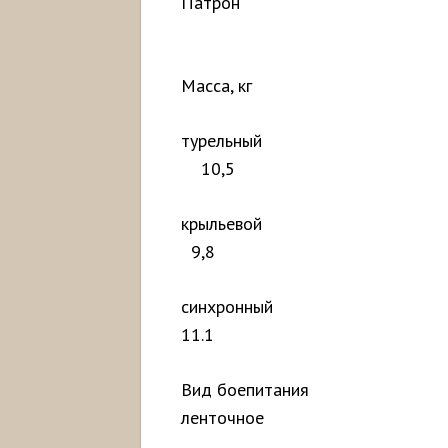
Патрон
7,6
Масса, кг
туре
10,5
кры
9,8
синх
11.1
Вид бо
ленточное