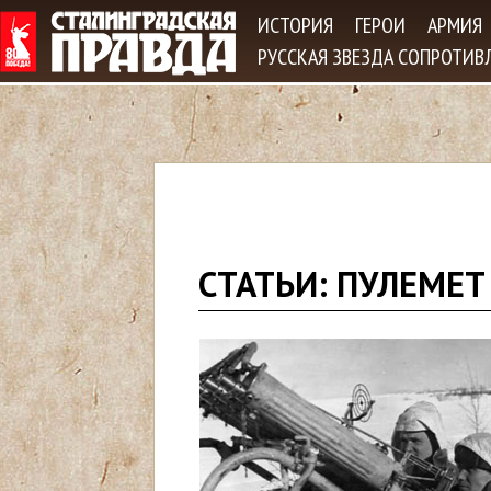
Jum
ИСТОРИЯ
ГЕРОИ
АРМИЯ
РУССКАЯ ЗВЕЗДА СОПРОТИВ
В
СТАТЬИ: ПУЛЕМЕТ
ы
з
д
е