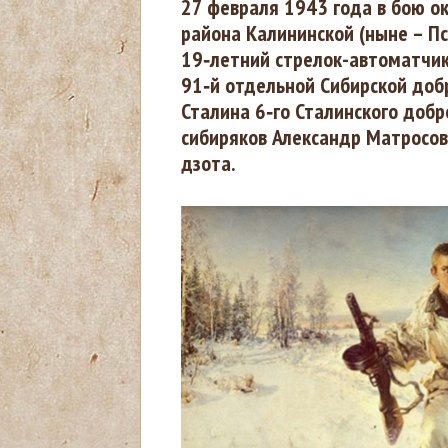
27 февраля 1943 года в бою о
района Калининской (ныне – Пс
ы
19‑летний стрелок-автоматчик
91‑й отдельной Сибирской добр
з
Сталина 6‑го Сталинского добр
сибиряков Александр Матросов
д
дзота.
е
с
ь