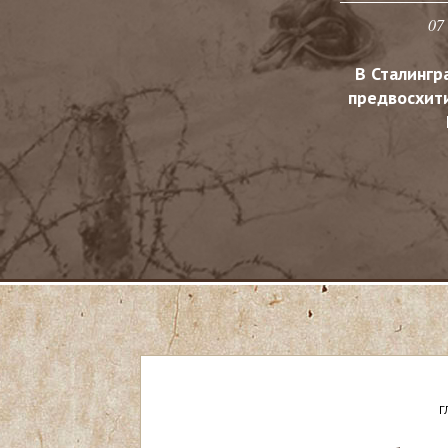
07
В Сталингр
предвосхит
Г
В