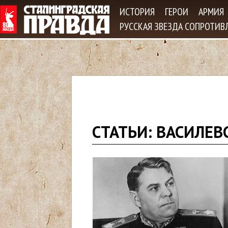
Jum
ИСТОРИЯ
ГЕРОИ
АРМИЯ
РУССКАЯ ЗВЕЗДА СОПРОТИВ
В
СТАТЬИ: ВАСИЛЕВ
ы
з
д
е