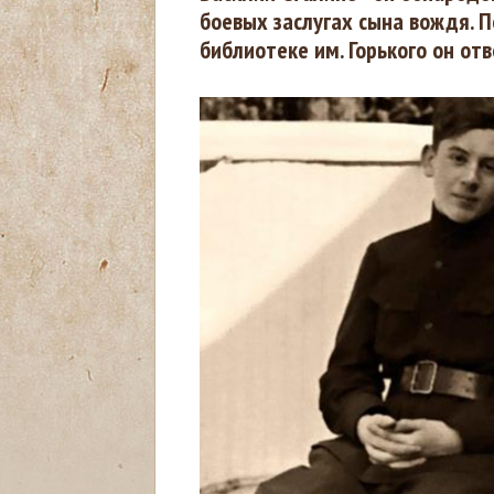
боевых заслугах сына вождя. 
д
библиотеке им. Горького он от
е
с
ь