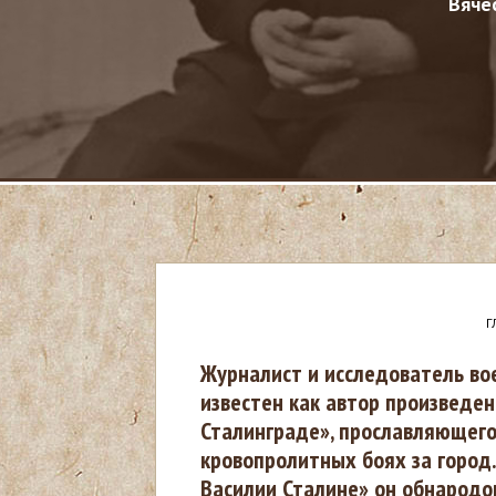
Вяче
Г
В
Журналист и исследователь во
известен как автор произведен
ы
Сталинграде», прославляющего
кровопролитных боях за город.
з
Василии Сталине» он обнародо