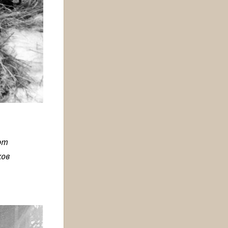
ют
ков