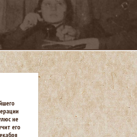
йшего
перации
улюс не
учит его
декабря