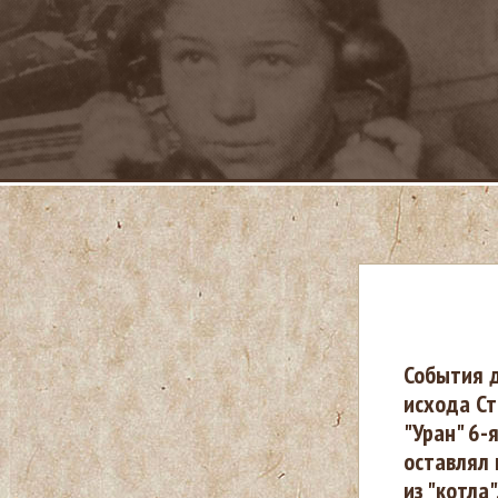
В
События 
исхода Ст
ы
"Уран" 6-
оставлял 
з
из "котла