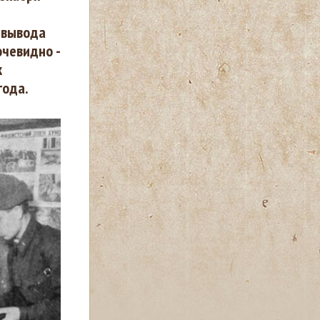
 вывода
очевидно -
к
года.