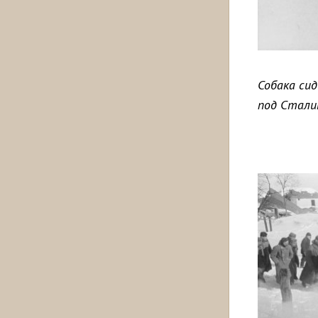
Собака си
под Стали