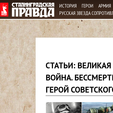
Jum
ИСТОРИЯ
ГЕРОИ
АРМИЯ
РУССКАЯ ЗВЕЗДА СОПРОТИВ
В
СТАТЬИ: ВЕЛИКАЯ
ы
ВОЙНА. БЕССМЕРТ
з
ГЕРОЙ СОВЕТСКОГ
д
е