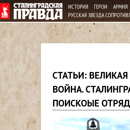
Jum
ИСТОРИЯ
ГЕРОИ
АРМИЯ
РУССКАЯ ЗВЕЗДА СОПРОТИВ
В
СТАТЬИ: ВЕЛИКАЯ
ы
ВОЙНА. СТАЛИНГР
з
ПОИСКОЫЕ ОТРЯ
д
е