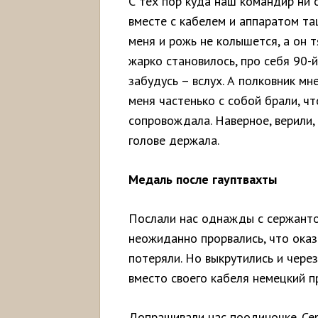
С тех пор куда наш командир ни о
вместе с кабелем и аппаратом тащ
меня и рожь не колышется, а он 
жарко становилось, про себя 90-
забудусь – вслух. А полковник мн
меня частенько с собой брали, ч
сопровождала. Наверное, верили, 
голове держала.
Медаль после гауптвахты
Послали нас однажды с сержанто
неожиданно прорвались, что оказ
потеряли. Но выкрутились и через
вместо своего кабеля немецкий п
Допрашивали нас поодиночке. Сер