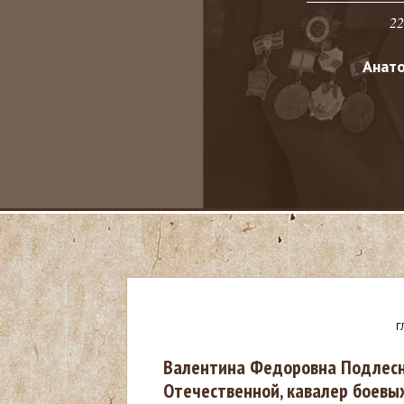
22
Анат
Г
В
Валентина Федоровна Подлесн
Отечественной, кавалер боевых
ы