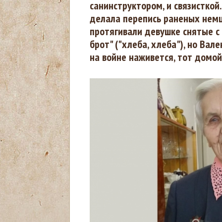
санинструктором, и связисткой
делала перепись раненых немц
з
протягивали девушке снятые с 
брот" ("хлеба, хлеба"), но Вал
д
на войне наживется, тот домой
е
с
ь