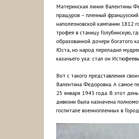
Материнская линия Валентины Фе
пращуров – пленный французский 
наполеоновской кампании 1812 го
трофея в станицу Голубинскую, г
образованной дочери богатого каз
Юста, но народ переладил мудре
казачьего уха: стал он Истюфеевы
Вот с такого представления свои
Валентина Федоровна. А самое п
25 января 1943 года. В этот ден
дивизии была назначена полномо
госпитале военнопленных в Горо