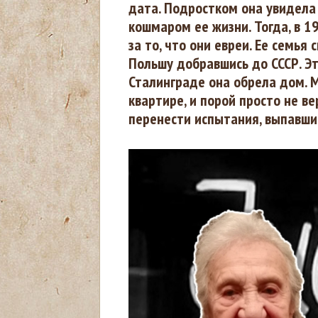
дата. Подростком она увидела 
кошмаром ее жизни. Тогда, в 1
з
за то, что они евреи. Ее семья
Польшу добравшись до СССР. Эт
д
Сталинграде она обрела дом. М
е
квартире, и порой просто не в
перенести испытания, выпавшие
с
ь