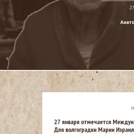
27
Анат
Г
В
27 января отмечается Междун
Для волгоградки Марии Израил
ы