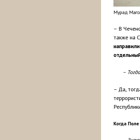
Мурад Магом
– В Чеченс
также на С
направили
отдельный
– Тогд
– Да, тогд
террорист
Республики
Когда Поле
– Знаю