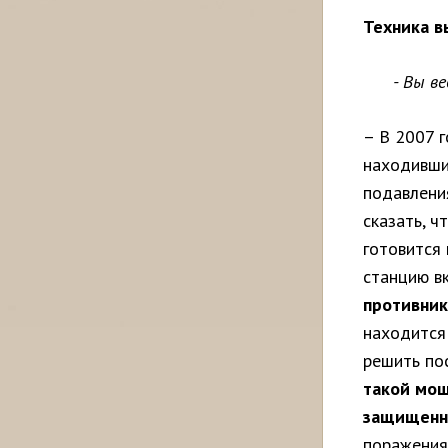
Техника 
- Вы в
– В 2007 
находивши
подавлени
сказать, ч
готовится
станцию вк
противник
находится 
решить по
такой мощ
защищенно
поражения 