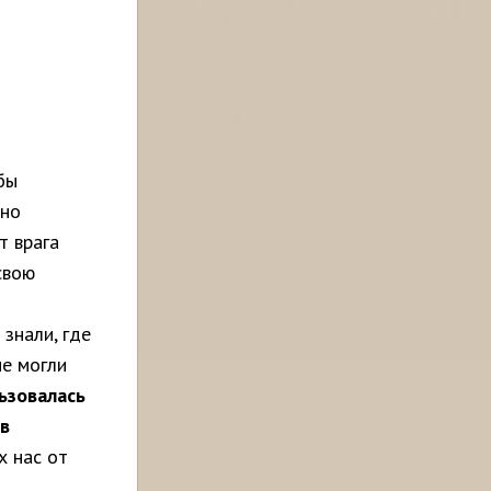
бы
жно
т врага
свою
 знали, где
не могли
ьзовалась
 в
 нас от