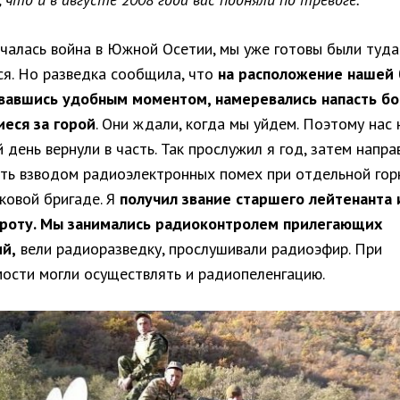
ачалась война в Южной Осетии, мы уже готовы были туда
ся. Но разведка сообщила, что
на расположение нашей 
вавшись удобным моментом, намеревались напасть бо
еся за горой
. Они ждали, когда мы уйдем. Поэтому нас 
день вернули в часть. Так прослужил я год, затем напра
ть взводом радиоэлектронных помех при отдельной гор
ковой бригаде. Я
получил звание старшего лейтенанта 
 роту. Мы занимались радиоконтролем прилегающих
й,
вели радиоразведку, прослушивали радиоэфир. При
ости могли осуществлять и радиопеленгацию.