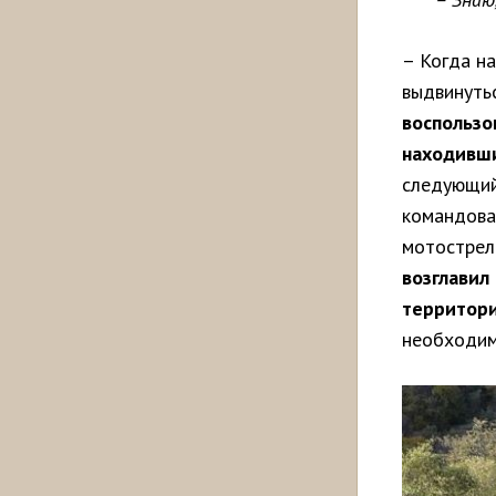
– Когда н
выдвинуть
воспользо
находивши
следующий 
командова
мотострел
возглавил
территори
необходим