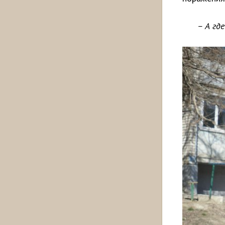
– А гд