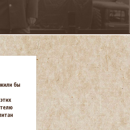
ужили бы
 этих
ателю
питан