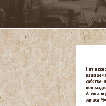
В
Нет в сов
наши земл
ы
собственн
подразде
з
Александ
запаса М
д