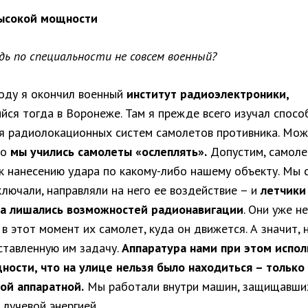
высокой мощности
едь по специальности не совсем военный?
году я окончил военный
институт радиоэлектроники,
йся тогда в Воронеже. Там я прежде всего изучал спосо
я радиолокационных систем самолетов противника. Мо
то
мы учились самолеты «ослеплять».
Допустим, самоле
 к нанесению удара по какому-либо нашему объекту. Мы 
лючали, направляли на него ее воздействие – и
летчики
а лишались возможностей радионавигации
. Они уже не
в этот момент их самолет, куда он движется. А значит, 
ставленную им задачу.
Аппаратура нами при этом испол
ности, что на улице нельзя было находиться – только
й аппаратной.
Мы работали внутри машин, защищавших
лучевой энергией.