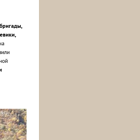
бригады,
евики,
на
вили
ной
и