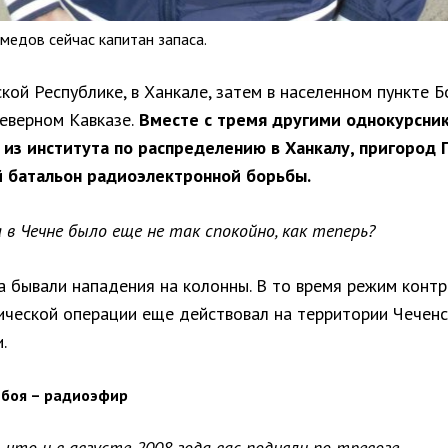
едов сейчас капитан запаса.
кой Республике, в Ханкале, затем в населенном пункте Б
еверном Кавказе.
Вместе с тремя другими однокурсни
 из института по распределению в Ханкалу, пригород Г
 батальон радиоэлектронной борьбы.
а в Чечне было еще не так спокойно, как теперь?
а бывали нападения на колонны. В то время режим контр
ической операции еще действовал на территории Чечен
.
 боя – радиоэфир
, что и в августе 2008 года вас подняли по тревоге.