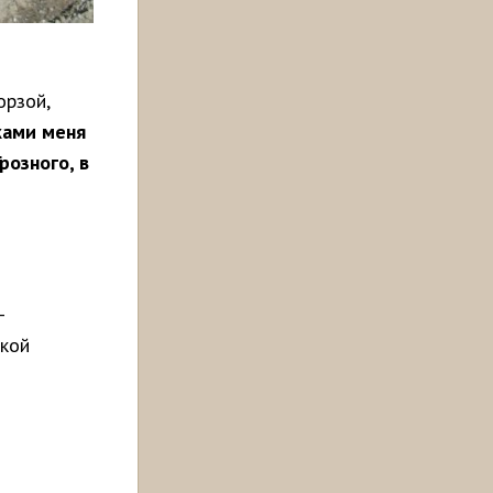
орзой,
ками меня
розного, в
­
ской