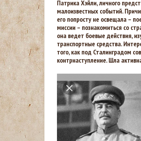
Патрика Хэйли, личного предс
ы
малоизвестных событий. Причин
его попросту не освещала – по
з
миссии – познакомиться со стр
она ведет боевые действия, из
д
транспортные средства. Интер
е
того, как под Сталинградом со
контрнаступление. Шла активн
с
ь