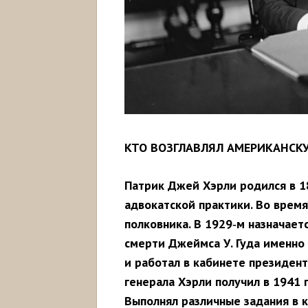
КТО ВОЗГЛАВЛЯЛ АМЕРИКАНСК
Патрик Джей Хэрли родился в 18
адвокатской
практики.
Во
врем
полковника.
В 1929
‑
м
назначает
смерти
Джеймса У.
Гуда
именно
и работал в кабинете президент
генерала
Хэрли
получил
в 1941
г
Выполнял
различные
задания
в