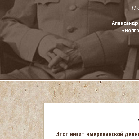
11 
Александр
«Волго
Г
В
Этот визит американской деле