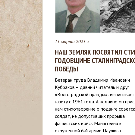
с
ь
11 марта 2021 г.
НАШ ЗЕМЛЯК ПОСВЯТИЛ СТ
ГОДОВЩИНЕ СТАЛИНГРАДСК
ПОБЕДЫ
Ветеран труда Владимир Иванович
Кубраков – давний читатель и друг
«Волгоградской правды»: выписывает
газету с 1961 года. А недавно он при
нам стихотворение о подвиге советс
солдат, не допустивших прорыва
фашистских войск Манштейна к
окруженной 6‑й армии Паулюса.