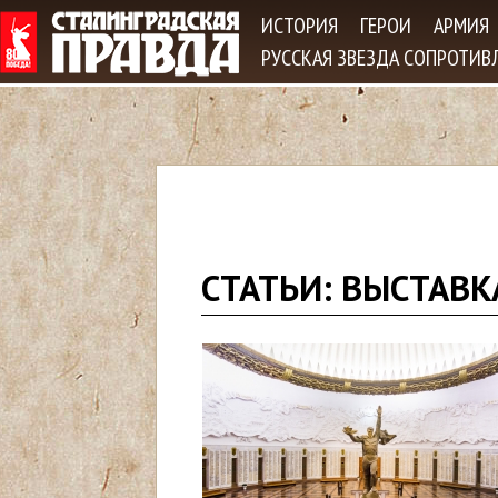
Jum
ИСТОРИЯ
ГЕРОИ
АРМИЯ
РУССКАЯ ЗВЕЗДА СОПРОТИВ
В
СТАТЬИ: ВЫСТАВК
ы
з
д
е