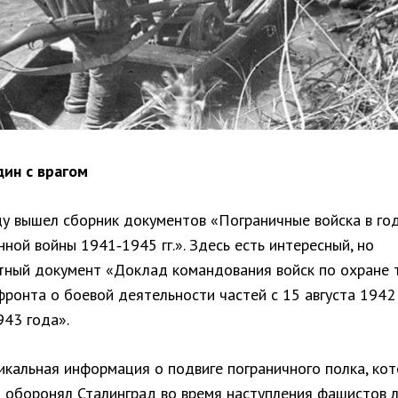
дин с врагом
ду вышел сборник документов «Пограничные войска в го
ной войны 1941‑1945 гг.». Здесь есть интересный, но
тный документ «Доклад командования войск по охране 
ронта о боевой деятельности частей с 15 августа 1942
943 года».
никальная информация о подвиге пограничного полка, ко
и оборонял Сталинград во время наступления фашистов 