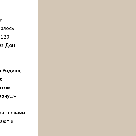
и
далось
 120
ез Дон
а Родина,
с
нтом
ну...»
ми словами
пают и