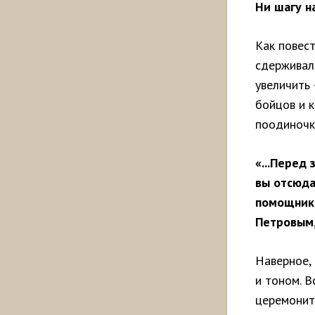
Ни шагу н
Как повест
сдерживал
увеличить
бойцов и 
поодиночк
«...Перед
вы отсюда
помощнико
Петровым,
Наверное,
и тоном. В
церемонить