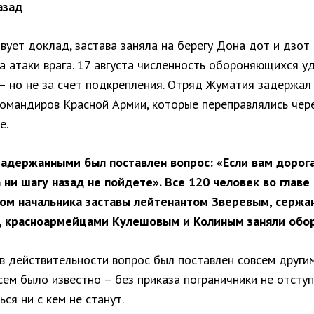
азад
вует доклад, застава заняла на берегу Дона дот и дзот 
а атаки врага. 17 августа численность обороняющихся у
 – но не за счет подкрепления. Отряд Жуматия задержал
командиров Красной Армии, которые переправлялись чер
е.
 задержанными был поставлен вопрос: «Если вам дорог
 ни шагу назад не пойдете». Все 120 человек во главе 
м начальника заставы лейтенантом Зверевым, сержа
 красноармейцами Кулешовым и Колиным заняли оборо
 в действительности вопрос был поставлен совсем други
сем было известно – без приказа пограничники не отсту
ся ни с кем не станут.