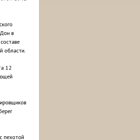
ского
 Дон в
 составе
й области.
та 12
ающей
дировщиков
берег
с пехотой