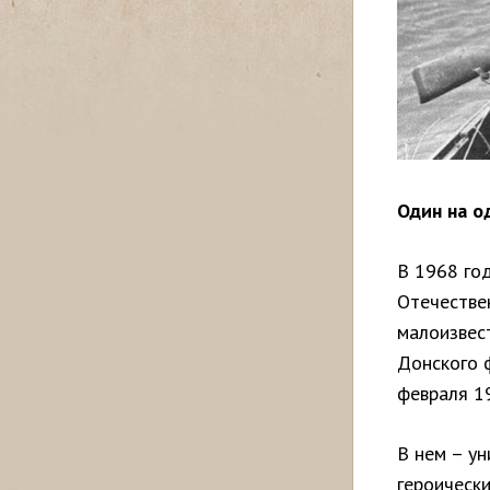
Один на о
В 1968 го
Отечествен
малоизвес
Донского ф
февраля 1
В нем – у
героическ