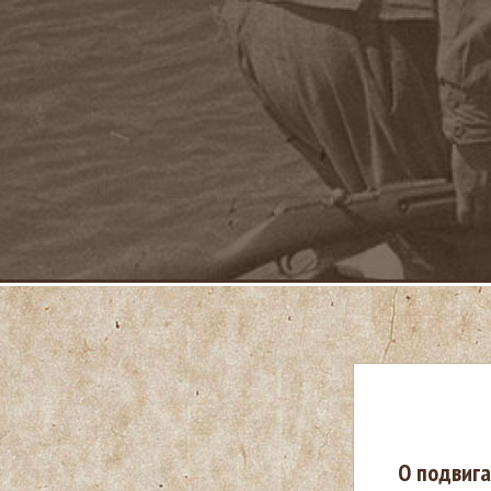
В
О подвига