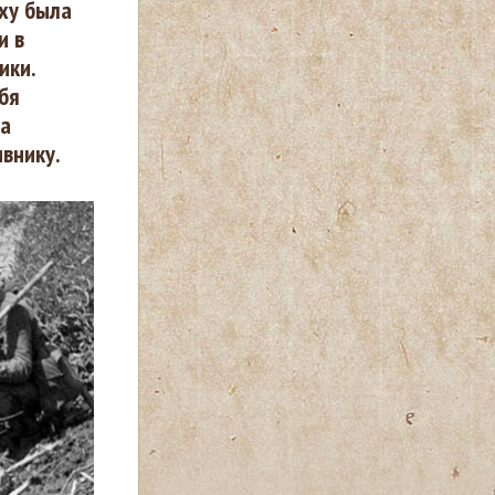
уху была
и в
ики.
бя
на
внику.