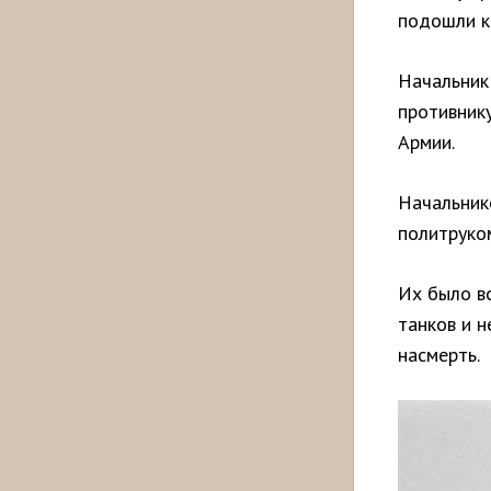
подошли к 
Начальник
противник
Армии.
Начальник
политруко
Их было в
танков и н
насмерть.