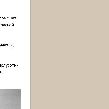
 помешать
Красной
уматий,
полусотни
ли