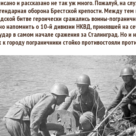
исано и рассказано не так уж много. Пожалуй, на сл
гендарная оборона Брестской крепости. Между тем 
дской битве героически сражались воины-пограничн
о напомнить о 10‑й дивизии НКВД, принявшей на се
удар в самом начале сражения за Сталинград. Но и 
 к городу пограничники стойко противостояли проти