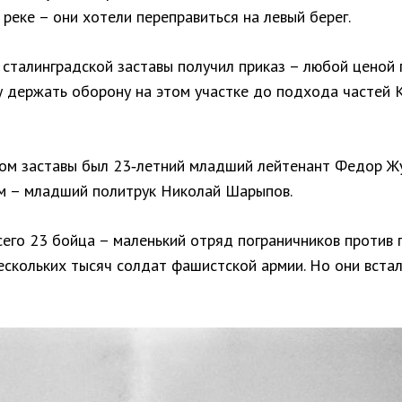
реке – они хотели переправиться на левый берег.
 сталинградской заставы получил приказ – любой ценой
у держать оборону на этом участке до подхода частей 
ом заставы был 23‑летний младший лейтенант Федор Ж
м – младший политрук Николай Шарыпов.
сего 23 бойца – маленький отряд пограничников против 
ескольких тысяч солдат фашистской армии. Но они вста