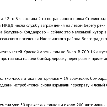
та 42-го 3‑я застава 2‑го пограничного полка Сталинград
я НКВД несла службу заграждения на левом берегу реки
ла Белужино-Колдаирово – сейчас это маленький хутор в
 сельского поселения Иловлинского района Волгоградско
ент частей Красной Армии там не было. В 7.00 16 авгус
 противника начали бомбардировку переправы и прилег
колько часов атака повторилась – 19 вражеских бомбар
ждении истребителей снова взрывали переправу и левый 
ремени уже 50 вражеских танков и около 200 автомашин 