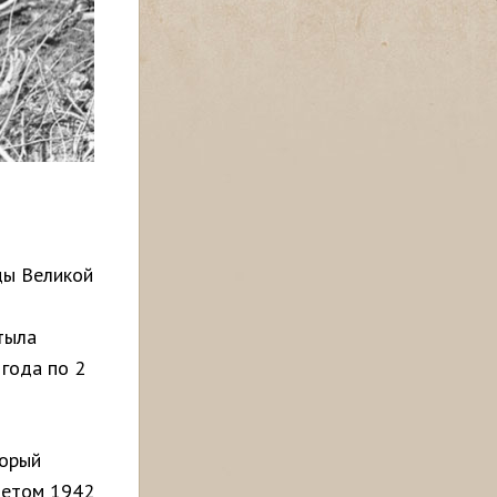
ды Великой
тыла
 года по 2
торый
летом 1942