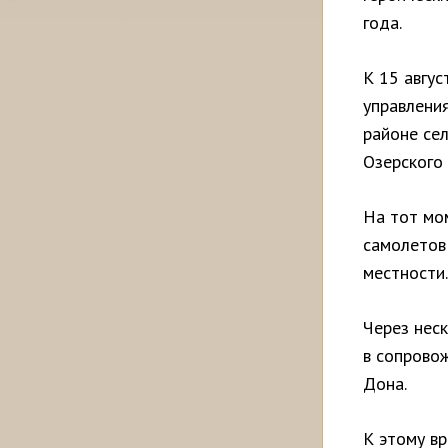
года.
К 15 авгус
управлени
районе се
Озерского
На тот мом
самолетов
местности.
Через нес
в сопрово
Дона.
К этому в