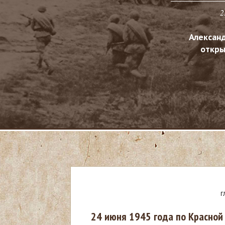
2
Алексан
откры
Г
В
24 июня 1945 года по Красно