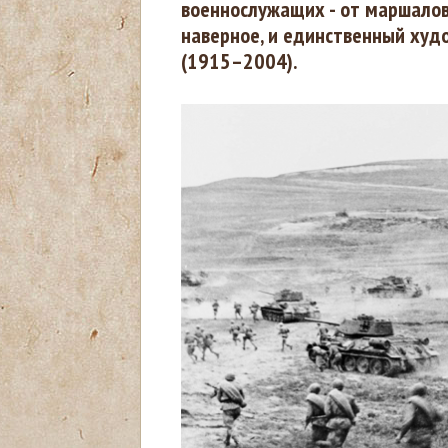
военнослужащих - от маршалов 
ы
наверное, и единственный худ
(1915–2004).
з
д
е
с
ь