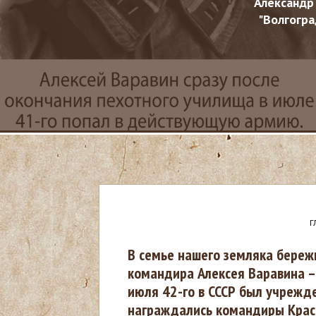
Александр
"Волгогра
Г
В
В семье нашего земляка береж
командира Алексея Варавина –
ы
июля 42-го в СССР был учрежд
награждались командиры Красн
з