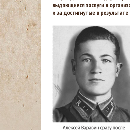
выдающиеся заслуги в организ
и за достигнутые в результате 
д
е
с
ь