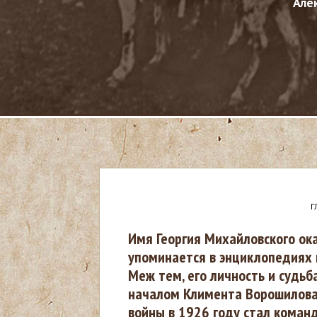
Але
Г
В
Имя Георгия Михайловского ока
упоминается в энциклопедиях 
ы
Меж тем, его личность и судь
началом Климента Ворошилова 
з
войны в 1926 году стал коман