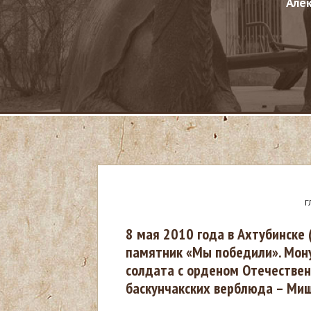
Але
Г
В
8 мая 2010 года в Ахтубинске 
памятник «Мы победили». Мон
ы
солдата с орденом Отечестве
баскунчакских верблюда – Миш
з