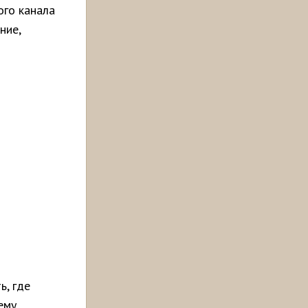
ого канала
ние,
ь, где
ему,