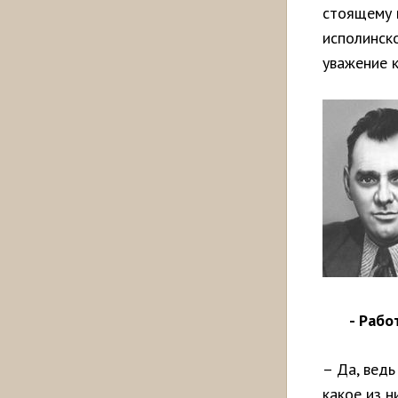
стоящему 
исполинско
уважение к
- Рабо
– Да, ведь
какое из н