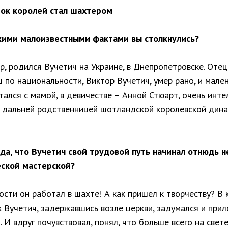
ок королей стал шахтером
кими малоизвестными фактами вы столкнулись?
, родился Вучетич на Украине, в Днепропетровске. Отец 
 по национальности, Виктор Вучетич, умер рано, и мале
тался с мамой, в девичестве – Анной Стюарт, очень инт
 дальней родственницей шотландской королевской дина
да, что Вучетич свой трудовой путь начинал отнюдь н
еской мастерской?
сти он работал в шахте! А как пришел к творчеству? В 
к Вучетич, задержавшись возле церкви, задумался и при
. И вдруг почувствовал, понял, что больше всего на свет