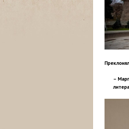
Преклонял
– Марг
литера