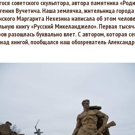
ся советского скульптора, автора памятника «Род
вгения Вучетича. Наша землячка, жительница города
ского Маргарита Нехезина написала об этом челов
льную книгу «Русский Микеланджело». Первая тысяч
ов разошлась буквально влет. С автором, которая се
над книгой, пообщался наш обозреватель Александр