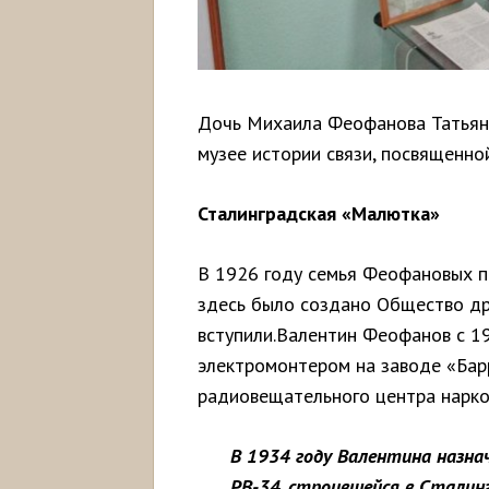
Дочь Михаила Феофанова Татьяна
музее истории связи, посвященн
Сталинградская «Малютка»
В 1926 году семья Феофановых пе
здесь было создано Общество дру
вступили.Валентин Феофанов с 1
электромонтером на заводе «Бар
радиовещательного центра нарко
В 1934 году Валентина назн
РВ-34, строившейся в Сталин