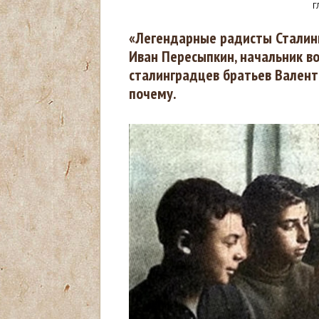
Г
В
«Легендарные радисты Сталинг
Иван Пересыпкин, начальник во
ы
сталинградцев братьев Валент
почему.
з
д
е
с
ь